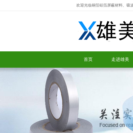
欢迎光临铜箔铝箔屏蔽材料、吸
首页
走进雄美