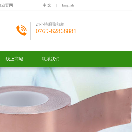
企业官网
中 文
English
|
24小時服務熱線
0769-82868881
线上商城
联系我们