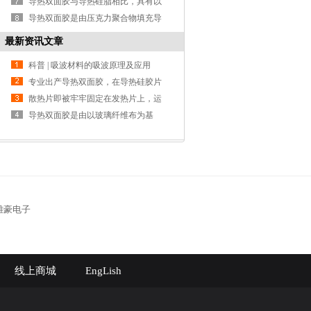
免诸如电路短路等风险
更好的充分接触，真正做到面对面的
导热双面胶与导热硅脂相比，具有以
接触.在温度上
下七点优势
导热双面胶是由压克力聚合物填充导
热陶瓷粉末，与有机硅胶粘剂复合而
最新资讯文章
成
科普 | 吸波材料的吸波原理及应用
专业出产导热双面胶，在导热硅胶片
固定的范畴是有用方法，专业用于粘
散热片即被牢牢固定在发热片上，运
接散热片和芯片的双面贴
用简略快捷，利于进步出产功率
导热双面胶是由以玻璃纤维布为基
材，双面涂布进口导热混合物与高分
子粘合剂
雄豪电子
线上商城
EngLish