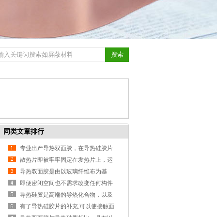
同类文章排行
专业出产导热双面胶，在导热硅胶片
固定的范畴是有用方法，专业用于粘
散热片即被牢牢固定在发热片上，运
接散热片和芯片的双面贴
用简略快捷，利于进步出产功率
导热双面胶是由以玻璃纤维布为基
材，双面涂布进口导热混合物与高分
即便密闭空间也不需求改变任何构件
子粘合剂
即可运用，充分体现了这种资料的热
导热硅胶是高端的导热化合物，以及
传导性和压敏胶带自粘性的运用方便
不会固体化，不会导电的特性可以避
有了导热硅胶片的补充,可以使接触面