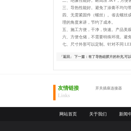
二、绝缘性能好。耐高压 3KV，方便
三、导热性能好。避免了涂膏不均匀
四、无需紧固件（螺丝）。省去螺丝
理的角度来讲，节约了成本。
五、施工方便，干净，快速。产品美
六、方便仓储，不需要特殊环境。避
七、尺寸外形可以定制。针对不同 LE
『
返回
』
下一篇：有了导热硅胶片的补充,可
的...
友情链接
开关插座连接器
Links
网站首页
关于我们
新闻