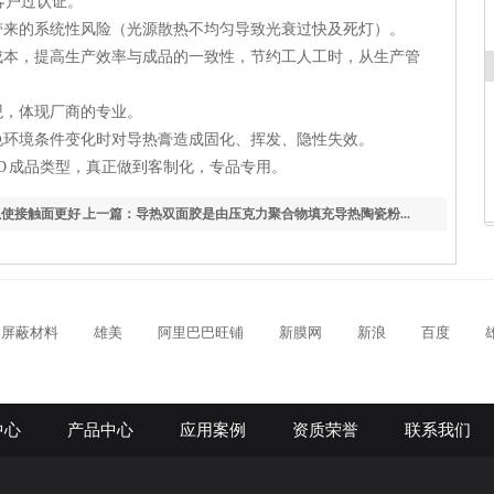
客户过认证。
带来的系统性风险（光源散热不均匀导致光衰过快及死灯）。
成本，提高生产效率与成品的一致性，节约工人工时，从生产管
观，体现厂商的专业。
免环境条件变化时对导热膏造成固化、挥发、隐性失效。
D 成品类型，真正做到客制化，专品专用。
以使接触面更好
上一篇：导热双面胶是由压克力聚合物填充导热陶瓷粉...
屏蔽材料
雄美
阿里巴巴旺铺
新膜网
新浪
百度
中心
产品中心
应用案例
资质荣誉
联系我们