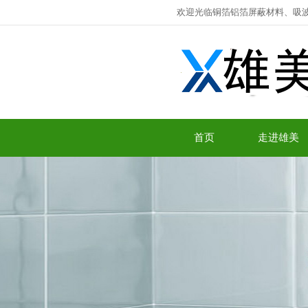
欢迎光临铜箔铝箔屏蔽材料、吸
首页
走进雄美